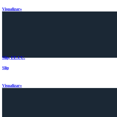
Visualizar»
Slip, EE.UU.
Slip
Visualizar»