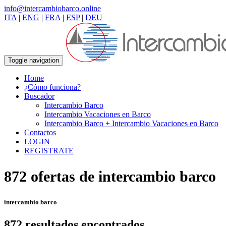
info@intercambiobarco.online
ITA
|
ENG
|
FRA
|
ESP
|
DEU
Toggle navigation
Home
¿Cómo funciona?
Buscador
Intercambio Barco
Intercambio Vacaciones en Barco
Intercambio Barco + Intercambio Vacaciones en Barco
Contactos
LOGIN
REGISTRATE
872 ofertas de intercambio barco
intercambio barco
872 resultados encontrados
.