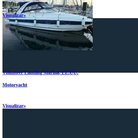
Visualizar»
Volunteer Landing Marina, EE.UU.
Motoryacht
Visualizar»