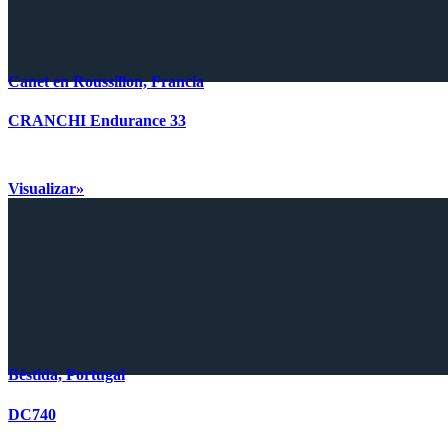
Canet en Roussillon, Francia
CRANCHI Endurance 33
Visualizar»
Béstida, Portugal
DC740