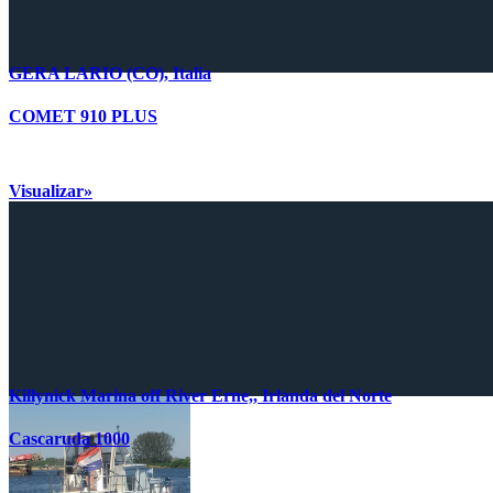
GERA LARIO (CO), Italia
COMET 910 PLUS
Visualizar»
Killynick Marina off River Erne,, Irlanda del Norte
Cascaruda 1000