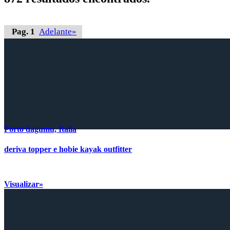
Pag. 1
Adelante»
Porto dagumu, Italia
deriva topper e hobie kayak outfitter
Visualizar»