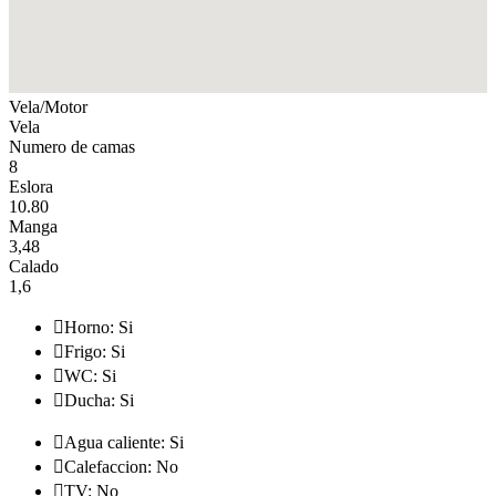
Vela/Motor
Vela
Numero de camas
8
Eslora
10.80
Manga
3,48
Calado
1,6

Horno: Si

Frigo: Si

WC: Si

Ducha: Si

Agua caliente: Si

Calefaccion: No

TV: No