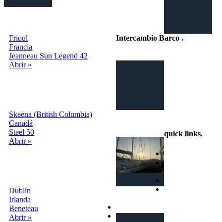
Frioul
Intercambio Barco
.
Francia
Jeanneau Sun Legend 42
Intercambio
Abrir »
Vacaciones en
Barco
Skeena (British Columbia)
info@intercambiobarco.online
Canadá
Steel 50
quick links
.
Abrir »
Home
¿Cómo
funciona?
Busca
Términos y
Dublin
condiciones
Irlanda
Privacy
Beneteau
Contactos
Abrir »