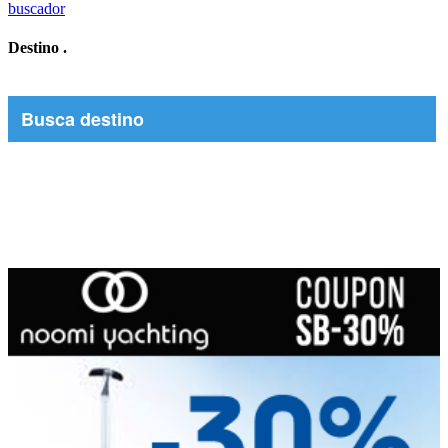
buscador
Destino
.