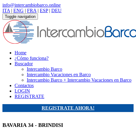
info@intercambiobarco.online
ITA
|
ENG
|
FRA
|
ESP
|
DEU
Toggle navigation
Home
¿Cómo funciona?
Buscador
Intercambio Barco
Intercambio Vacaciones en Barco
Intercambio Barco + Intercambio Vacaciones en Barco
Contactos
LOGIN
REGISTRATE
REGISTRATE AHORA!
BAVARIA 34 - BRINDISI