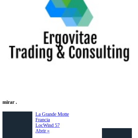
mirar
.
La Grande Motte
Francia
LocWind 57
Abrir »