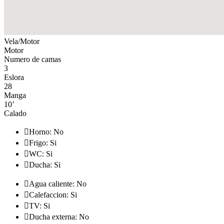
Vela/Motor
Motor
Numero de camas
3
Eslora
28
Manga
10’
Calado

Horno: No

Frigo: Si

WC: Si

Ducha: Si

Agua caliente: No

Calefaccion: Si

TV: Si

Ducha externa: No