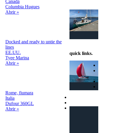
Canadá
Columbia Hugues
Intercambio
Abrir »
Vacaciones en
Barco
Docked and ready to untie the
info@intercambiobarco.online
lines
EE.UU.
quick links
.
Tyee Marina
Abrir »
Home
¿Cómo
funciona?
Busca
Términos y
condiciones
Rome, fiumara
Privacy
Italia
Contactos
Dufour 360GL
Login | Sign In
Abrir »