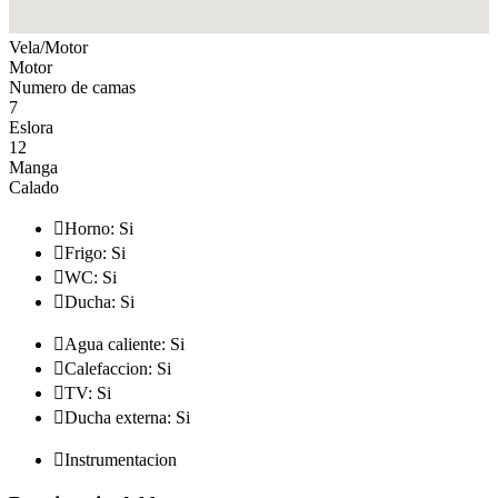
Vela/Motor
Motor
Numero de camas
7
Eslora
12
Manga
Calado

Horno: Si

Frigo: Si

WC: Si

Ducha: Si

Agua caliente: Si

Calefaccion: Si

TV: Si

Ducha externa: Si

Instrumentacion