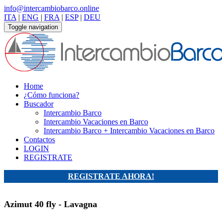
info@intercambiobarco.online
ITA
|
ENG
|
FRA
|
ESP
|
DEU
Toggle navigation
Home
¿Cómo funciona?
Buscador
Intercambio Barco
Intercambio Vacaciones en Barco
Intercambio Barco + Intercambio Vacaciones en Barco
Contactos
LOGIN
REGISTRATE
REGISTRATE AHORA!
Azimut 40 fly - Lavagna