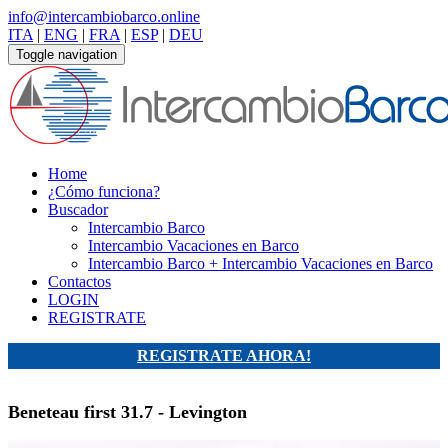
info@intercambiobarco.online
ITA
|
ENG
|
FRA
|
ESP
|
DEU
Toggle navigation
Home
¿Cómo funciona?
Buscador
Intercambio Barco
Intercambio Vacaciones en Barco
Intercambio Barco + Intercambio Vacaciones en Barco
Contactos
LOGIN
REGISTRATE
REGISTRATE AHORA!
Beneteau first 31.7 - Levington