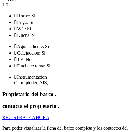
1.9

Horno: Si

Frigo: Si

WC: Si

Ducha: Si

Agua caliente: Si

Calefaccion: Si

TV: No

Ducha externa: Si

Instrumentacion
Chart plotter, AIS,
Propietario del barco
.
contacta el propietario
.
REGISTRATE AHORA
Para poder visualizar la ficha del barco completa y los contactos del