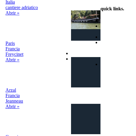
Italia
cantiere adriatico
quick links
.
Abrir »
Home
¿Cómo
funciona?
Busca
Términos y
Paris
condiciones
Francia
Privacy
Freycinet
Contactos
Abrir »
Login | Sign In
Arzal
Francia
Jeanneau
Abrir »