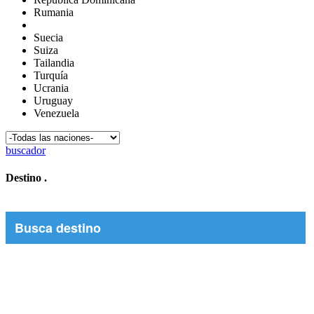
Rumania
Suecia
Suiza
Tailandia
Turquía
Ucrania
Uruguay
Venezuela
buscador
Destino
.