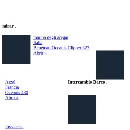
mirar
.
marina degli aregai
Italia
Beneteau Oceanis Clipper 323
Abrir »
Arzal
Intercambio Barco
.
Francia
Oceanis 430
Intercambio
Abrir »
Vacaciones en
Barco
fossacesia
info@intercambiobarco.online