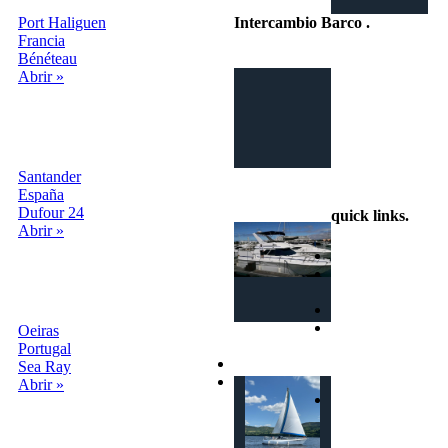
Port Haliguen
Intercambio Barco
.
Francia
Bénéteau
Intercambio
Abrir »
Vacaciones en
Barco
Santander
info@intercambiobarco.online
España
Dufour 24
quick links
.
Abrir »
Home
¿Cómo
funciona?
Busca
Términos y
Oeiras
condiciones
Portugal
Privacy
Sea Ray
Contactos
Abrir »
Login | Sign In