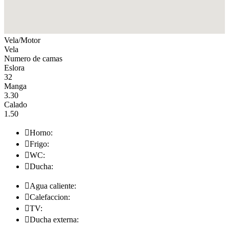
Vela/Motor
Vela
Numero de camas
Eslora
32
Manga
3.30
Calado
1.50

Horno:

Frigo:

WC:

Ducha:

Agua caliente:

Calefaccion:

TV:

Ducha externa: