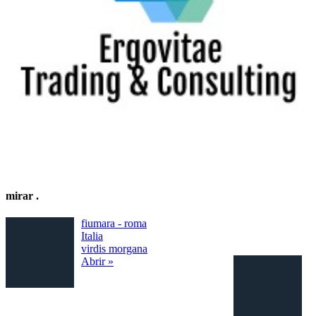
mirar
.
fiumara - roma
Italia
virdis morgana
Abrir »