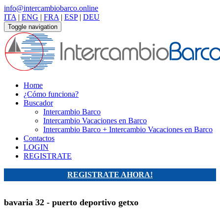
info@intercambiobarco.online
ITA
|
ENG
|
FRA
|
ESP
|
DEU
Toggle navigation
Home
¿Cómo funciona?
Buscador
Intercambio Barco
Intercambio Vacaciones en Barco
Intercambio Barco + Intercambio Vacaciones en Barco
Contactos
LOGIN
REGISTRATE
REGISTRATE AHORA!
bavaria 32 - puerto deportivo getxo