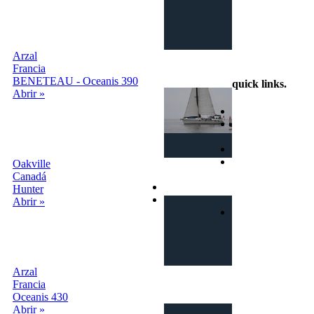
Arzal
info@intercambiobarco.online
Francia
BENETEAU - Oceanis 390
quick links
.
Abrir »
Home
¿Cómo
funciona?
Busca
Términos y
Oakville
condiciones
Canadá
Privacy
Hunter
Contactos
Abrir »
Login | Sign In
Arzal
Francia
Oceanis 430
Abrir »