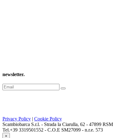
newsletter
.
Privacy Policy
|
Cookie Policy
Scambiobarca S.r.l. - Strada la Ciarulla, 62 - 47899 RSM
Tel.+39 3319501552 - C.O.E SM27099 - n.r.e. 573
×