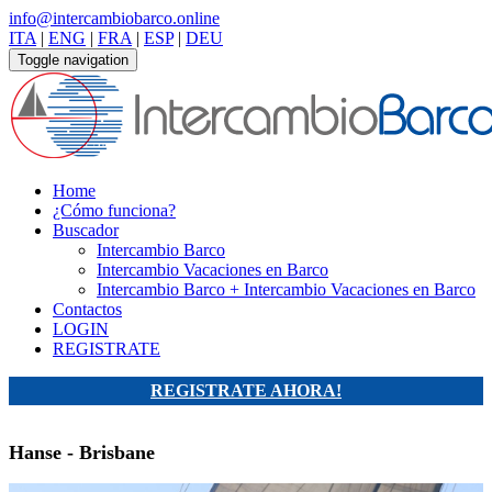
info@intercambiobarco.online
ITA
|
ENG
|
FRA
|
ESP
|
DEU
Toggle navigation
Home
¿Cómo funciona?
Buscador
Intercambio Barco
Intercambio Vacaciones en Barco
Intercambio Barco + Intercambio Vacaciones en Barco
Contactos
LOGIN
REGISTRATE
REGISTRATE AHORA!
Hanse - Brisbane