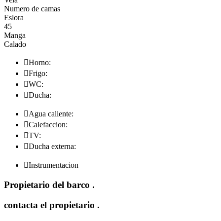
Numero de camas
Eslora
45
Manga
Calado

Horno:

Frigo:

WC:

Ducha:

Agua caliente:

Calefaccion:

TV:

Ducha externa:

Instrumentacion
Propietario del barco
.
contacta el propietario
.