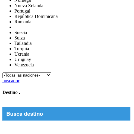
Noruega
Nueva Zelanda
Portugal
República Dominicana
Rumania
Suecia
Suiza
Tailandia
Turquía
Ucrania
Uruguay
Venezuela
buscador
Destino
.