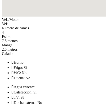
Vela/Motor
Vela
Numero de camas
4
Eslora
7,5 metros
Manga
2,5 metros
Calado

Horno:

Frigo: Si

WC: No

Ducha: No

Agua caliente:

Calefaccion: Si

TV: Si

Ducha externa: No