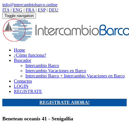
info@intercambiobarco.online
ITA
|
ENG
|
FRA
|
ESP
|
DEU
Toggle navigation
Home
¿Cómo funciona?
Buscador
Intercambio Barco
Intercambio Vacaciones en Barco
Intercambio Barco + Intercambio Vacaciones en Barco
Contactos
LOGIN
REGISTRATE
REGISTRATE AHORA!
Beneteau oceanis 41 - Senigallia