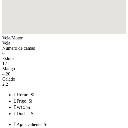
Vela/Motor
Vela
Numero de camas
6
Eslora
12
Manga
4,20
Calado
2,2

Horno: Si

Frigo: Si

WC: Si

Ducha: Si

Agua caliente: Si