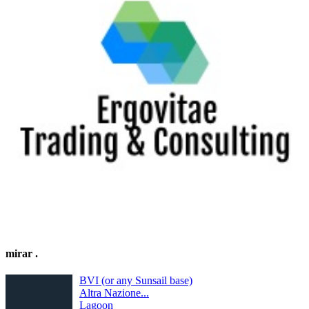
mirar
.
BVI (or any Sunsail base)
Altra Nazione...
Lagoon