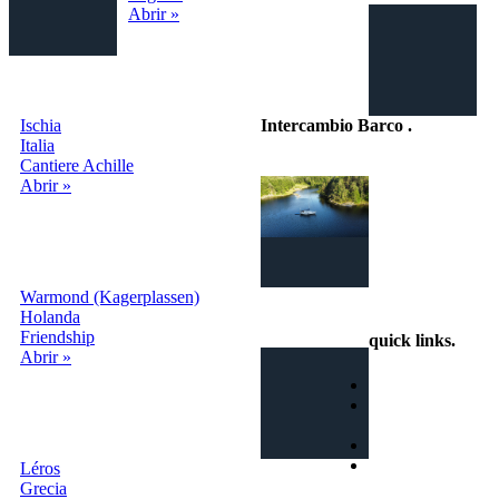
Abrir »
Ischia
Intercambio Barco
.
Italia
Cantiere Achille
Intercambio
Abrir »
Vacaciones en
Barco
Warmond (Kagerplassen)
info@intercambiobarco.online
Holanda
Friendship
quick links
.
Abrir »
Home
¿Cómo
funciona?
Busca
Términos y
Léros
condiciones
Grecia