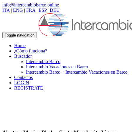
info@intercambiobarco.online
ITA
|
ENG
|
FRA
|
ESP
|
DEU
Toggle navigation
Home
¿Cómo funciona?
Buscador
Intercambio Barco
Intercambio Vacaciones en Barco
Intercambio Barco + Intercambio Vacaciones en Barco
Contactos
LOGIN
REGISTRATE