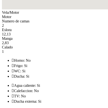
Vela/Motor
Motor
Numero de camas
2
Eslora
12,13
Manga
2,83
Calado
1

Horno: No

Frigo: Si

WC: Si

Ducha: Si

Agua caliente: Si

Calefaccion: No

TV: No

Ducha externa: Si