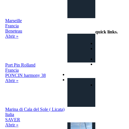
Marseille
info@intercambiobarco.online
Francia
Beneteau
quick links
.
Abrir »
Home
¿Cómo
funciona?
Busca
Términos y
Port Pin Rolland
condiciones
Francia
Privacy
PONCIN harmony 38
Contactos
Abrir »
Login | Sign In
Marina di Cala del Sole ( Licata)
Italia
SAVER
Abrir »