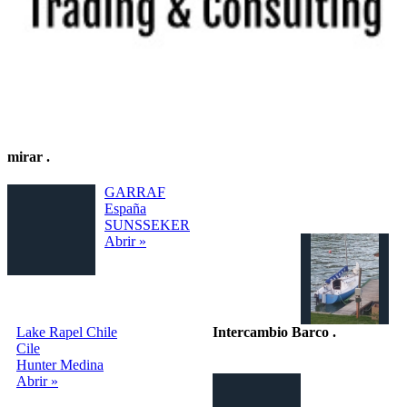
mirar
.
GARRAF
España
SUNSSEKER
Abrir »
Lake Rapel Chile
Intercambio Barco
.
Cile
Hunter Medina
Intercambio
Abrir »
Vacaciones en
Barco