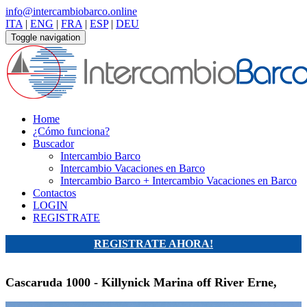
info@intercambiobarco.online
ITA
|
ENG
|
FRA
|
ESP
|
DEU
Toggle navigation
Home
¿Cómo funciona?
Buscador
Intercambio Barco
Intercambio Vacaciones en Barco
Intercambio Barco + Intercambio Vacaciones en Barco
Contactos
LOGIN
REGISTRATE
REGISTRATE AHORA!
Cascaruda 1000 - Killynick Marina off River Erne,