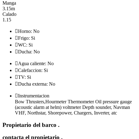
Manga
3.15m
Calado
1.15

Horno: No

Frigo: Si

WC: Si

Ducha: No

Agua caliente: No

Calefaccion: Si

TV: Si

Ducha externa: No

Instrumentacion
Bow Thrusters,Hourmeter Thermometer Oil pressure gauge
(acoustic alarm at helm) voltmeter Depth sounder, Navman
VHF, Northstar, Shorepower, Chargers, Inverter, atc
Propietario del barco
.
contacta el propietario
.