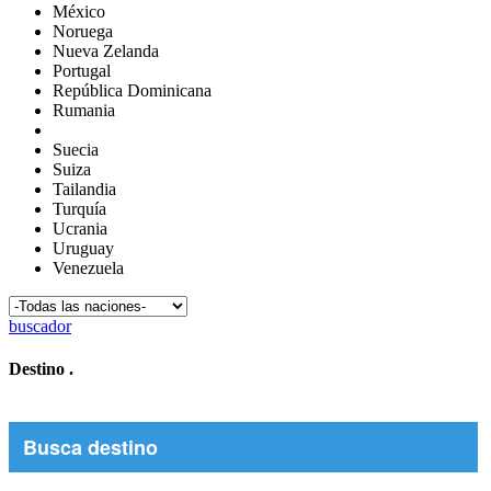
México
Noruega
Nueva Zelanda
Portugal
República Dominicana
Rumania
Suecia
Suiza
Tailandia
Turquía
Ucrania
Uruguay
Venezuela
buscador
Destino
.