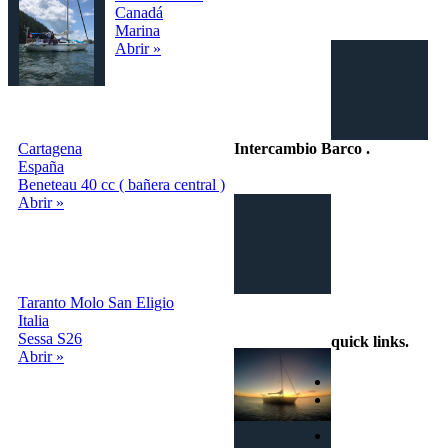
Canadá
Marina
Abrir »
Cartagena
Intercambio Barco
.
España
Beneteau 40 cc ( bañera central )
Intercambio
Abrir »
Vacaciones en
Barco
Taranto Molo San Eligio
info@intercambiobarco.online
Italia
Sessa S26
quick links
.
Abrir »
Home
¿Cómo
funciona?
Busca