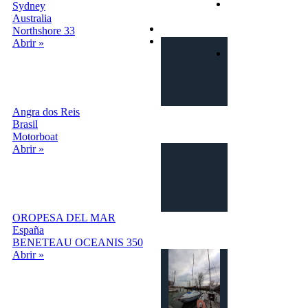
Términos y
Sydney
condiciones
Australia
Privacy
Northshore 33
Contactos
Abrir »
Login | Sign In
Angra dos Reis
Brasil
Motorboat
Abrir »
OROPESA DEL MAR
España
BENETEAU OCEANIS 350
Abrir »