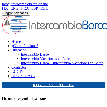
info@intercambiobarco.online
ITA
|
ENG
|
FRA
|
ESP
|
DEU
Toggle navigation
Home
¿Cómo funciona?
Buscador
Intercambio Barco
Intercambio Vacaciones en Barco
Intercambio Barco + Intercambio Vacaciones en Barco
Contactos
LOGIN
REGISTRATE
REGISTRATE AHORA!
Hunter legend - La baie