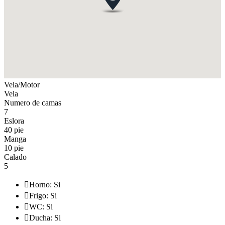
Vela/Motor
Vela
Numero de camas
7
Eslora
40 pie
Manga
10 pie
Calado
5

Horno: Si

Frigo: Si

WC: Si

Ducha: Si