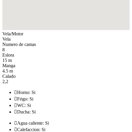
Vela/Motor
Vela
Numero de camas
8
Eslora
15 m
Manga
4.5 m
Calado
2,2

Horno: Si

Frigo: Si

WC: Si

Ducha: Si

Agua caliente: Si

Calefaccion: Si