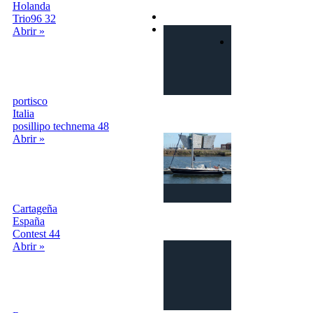
condiciones
Holanda
Privacy
Trio96 32
Contactos
Abrir »
Login | Sign In
portisco
Italia
posillipo technema 48
Abrir »
Cartageña
España
Contest 44
Abrir »