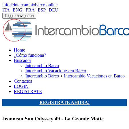
info@intercambiobarco.online
ITA
|
ENG
|
FRA
|
ESP
|
DEU
Toggle navigation
Home
¿Cómo funciona?
Buscador
Intercambio Barco
Intercambio Vacaciones en Barco
Intercambio Barco + Intercambio Vacaciones en Barco
Contactos
LOGIN
REGISTRATE
REGISTRATE AHORA!
Jeanneau Sun Odyssey 49 - La Grande Motte