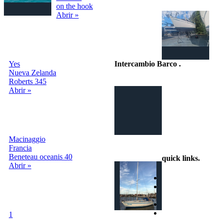
on the hook
Abrir »
Yes
Intercambio Barco
.
Nueva Zelanda
Roberts 345
Intercambio
Abrir »
Vacaciones en
Barco
Macinaggio
info@intercambiobarco.online
Francia
Beneteau oceanis 40
quick links
.
Abrir »
Home
¿Cómo
funciona?
Busca
Términos y
1