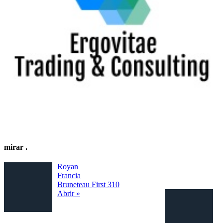
mirar
.
Royan
Francia
Bruneteau First 310
Abrir »