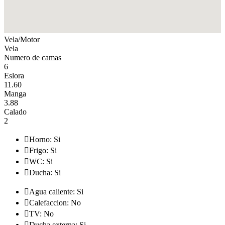
Vela/Motor
Vela
Numero de camas
6
Eslora
11.60
Manga
3.88
Calado
2

Horno: Si

Frigo: Si

WC: Si

Ducha: Si

Agua caliente: Si

Calefaccion: No

TV: No

Ducha externa: Si