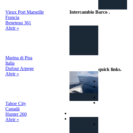
Vieux Port Marseille
Intercambio Barco
.
Francia
Beneteau 361
Intercambio
Abrir »
Vacaciones en
Barco
Marina di Pisa
info@intercambiobarco.online
Italia
Dufour Arpege
quick links
.
Abrir »
Home
¿Cómo
funciona?
Busca
Términos y
Tahoe City
condiciones
Canadá
Privacy
Hunter 260
Contactos
Abrir »
Login | Sign In