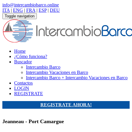
info@intercambiobarco.online
ITA
|
ENG
|
FRA
|
ESP
|
DEU
Toggle navigation
Home
¿Cómo funciona?
Buscador
Intercambio Barco
Intercambio Vacaciones en Barco
Intercambio Barco + Intercambio Vacaciones en Barco
Contactos
LOGIN
REGISTRATE
REGISTRATE AHORA!
Jeanneau - Port Camargue