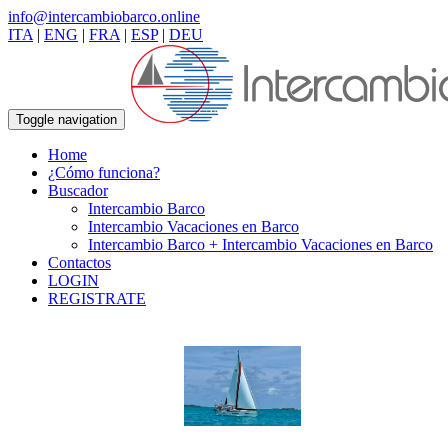
info@intercambiobarco.online
ITA
|
ENG
|
FRA
|
ESP
|
DEU
Toggle navigation
Home
¿Cómo funciona?
Buscador
Intercambio Barco
Intercambio Vacaciones en Barco
Intercambio Barco + Intercambio Vacaciones en Barco
Contactos
LOGIN
REGISTRATE