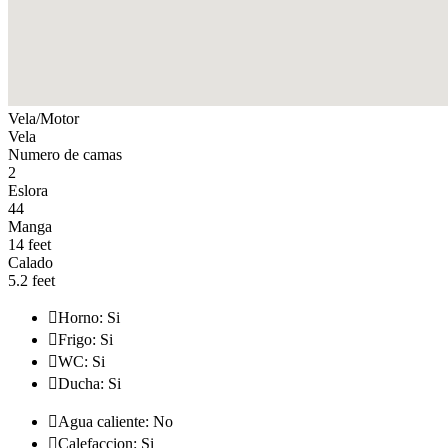
Vela/Motor
Vela
Numero de camas
2
Eslora
44
Manga
14 feet
Calado
5.2 feet

Horno: Si

Frigo: Si

WC: Si

Ducha: Si

Agua caliente: No

Calefaccion: Si