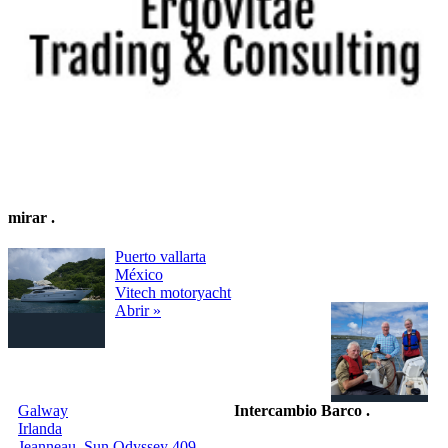
mirar
.
Puerto vallarta
México
Vitech motoryacht
Abrir »
Galway
Intercambio Barco
.
Irlanda
Jeanneau, Sun Odyssey 409