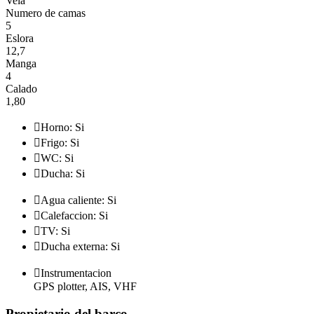
Vela
Numero de camas
5
Eslora
12,7
Manga
4
Calado
1,80

Horno: Si

Frigo: Si

WC: Si

Ducha: Si

Agua caliente: Si

Calefaccion: Si

TV: Si

Ducha externa: Si

Instrumentacion
GPS plotter, AIS, VHF
Propietario del barco
.