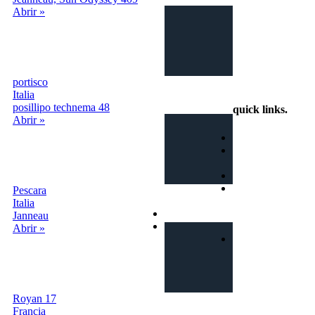
Intercambio
Abrir »
Vacaciones en
Barco
portisco
info@intercambiobarco.online
Italia
posillipo technema 48
quick links
.
Abrir »
Home
¿Cómo
funciona?
Busca
Términos y
Pescara
condiciones
Italia
Privacy
Janneau
Contactos
Abrir »
Login | Sign In
Royan 17
Francia