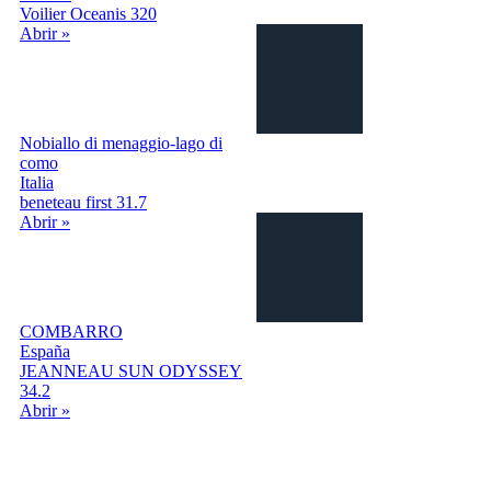
Voilier Oceanis 320
Abrir »
Nobiallo di menaggio-lago di
como
Italia
beneteau first 31.7
Abrir »
COMBARRO
España
JEANNEAU SUN ODYSSEY
34.2
Abrir »