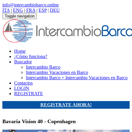
info@intercambiobarco.online
ITA
|
ENG
|
FRA
|
ESP
|
DEU
Toggle navigation
Home
¿Cómo funciona?
Buscador
Intercambio Barco
Intercambio Vacaciones en Barco
Intercambio Barco + Intercambio Vacaciones en Barco
Contactos
LOGIN
REGISTRATE
REGISTRATE AHORA!
Bavaria Vision 40 - Copenhagen