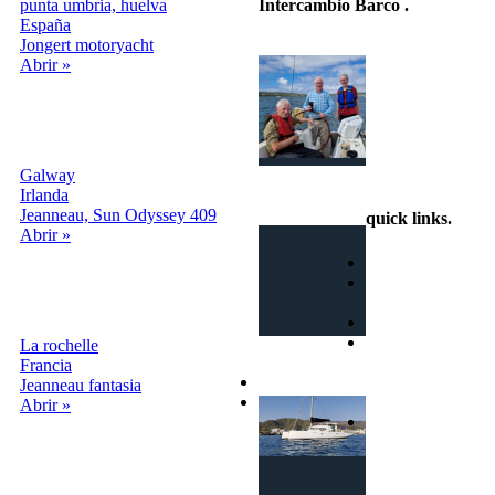
punta umbria, huelva
Intercambio Barco
.
España
Jongert motoryacht
Intercambio
Abrir »
Vacaciones en
Barco
Galway
info@intercambiobarco.online
Irlanda
Jeanneau, Sun Odyssey 409
quick links
.
Abrir »
Home
¿Cómo
funciona?
Busca
Términos y
La rochelle
condiciones
Francia
Privacy
Jeanneau fantasia
Contactos
Abrir »
Login | Sign In