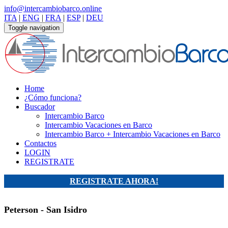
info@intercambiobarco.online
ITA
|
ENG
|
FRA
|
ESP
|
DEU
Toggle navigation
Home
¿Cómo funciona?
Buscador
Intercambio Barco
Intercambio Vacaciones en Barco
Intercambio Barco + Intercambio Vacaciones en Barco
Contactos
LOGIN
REGISTRATE
REGISTRATE AHORA!
Peterson - San Isidro