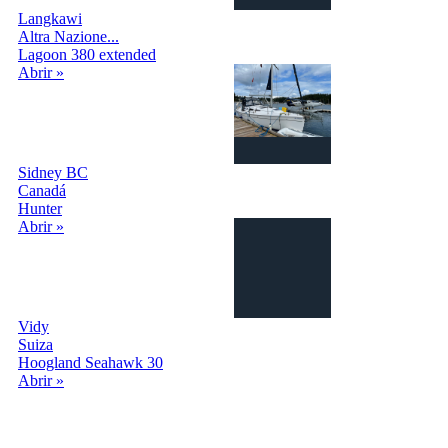
Langkawi
Altra Nazione...
Lagoon 380 extended
Abrir »
Sidney BC
Canadá
Hunter
Abrir »
Vidy
Suiza
Hoogland Seahawk 30
Abrir »