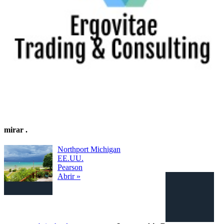
mirar
.
Northport Michigan
EE.UU.
Pearson
Abrir »