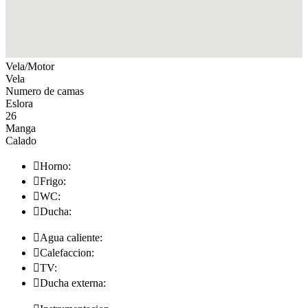
Vela/Motor
Vela
Numero de camas
Eslora
26
Manga
Calado

Horno:

Frigo:

WC:

Ducha:

Agua caliente:

Calefaccion:

TV:

Ducha externa: