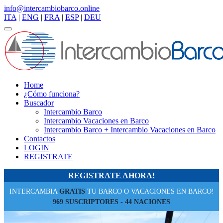
info@intercambiobarco.online
ITA
|
ENG
|
FRA
|
ESP
|
DEU
Toggle navigation
Home
¿Cómo funciona?
Buscador
Intercambio Barco
Intercambio Vacaciones en Barco
Intercambio Barco + Intercambio Vacaciones en Barco
Contactos
LOGIN
REGISTRATE
REGISTRATE AHORA!
INTERCAMBIA
GRATIS
TU BARCO O VACACIONES EN BARCO!
969 SUSCRIPTORES - 44 NACIONES