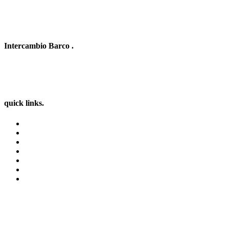
Intercambio Barco
.
Intercambio Vacaciones en Barco
info@intercambiobarco.online
quick links
.
Home
¿Cómo funciona?
Busca
Términos y condiciones
Privacy
Contactos
Login | Sign In