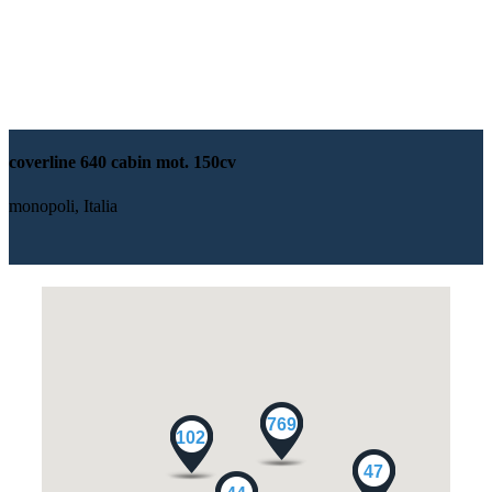
coverline 640 cabin mot. 150cv
monopoli,
Italia
769
102
47